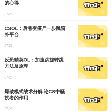
的心得
07-23
CSOL：后巷变僵尸一步跳窗
外平台
07-23
反恐精英OL：加速跳旋转跳
方法及原理
07-23
爆破模式战术分解 论CS中骚
扰者的作用
07-23