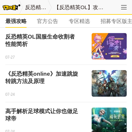
反恐精英OL
【反恐精英OL】攻略列表
最强攻略
官方公告
专区精选
招募专区版
反恐精英OL国服生命收割者
性能简析
07-27
《反恐精英online》加速跳旋
转跳方法及原理
07-24
高手解析足球模式让你也做足
球帝
07-24