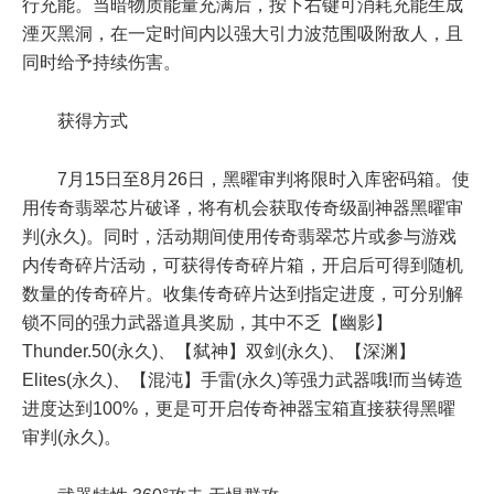
行充能。当暗物质能量充满后，按下右键可消耗充能生成
湮灭黑洞，在一定时间内以强大引力波范围吸附敌人，且
同时给予持续伤害。
获得方式
7月15日至8月26日，黑曜审判将限时入库密码箱。使
用传奇翡翠芯片破译，将有机会获取传奇级副神器黑曜审
判(永久)。同时，活动期间使用传奇翡翠芯片或参与游戏
内传奇碎片活动，可获得传奇碎片箱，开启后可得到随机
数量的传奇碎片。收集传奇碎片达到指定进度，可分别解
锁不同的强力武器道具奖励，其中不乏【幽影】
Thunder.50(永久)、【弑神】双剑(永久)、【深渊】
Elites(永久)、【混沌】手雷(永久)等强力武器哦!而当铸造
进度达到100%，更是可开启传奇神器宝箱直接获得黑曜
审判(永久)。