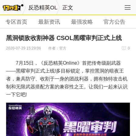
反恐精英OL
正文
专区首页
最新资讯
最强攻略
官方公告
黑洞锁敌收割神器 CSOL黑曜审判正式上线
作者：官方
2020-07-29 15:29:06
0
7月15日，《反恐精英Online》首把传奇级副武器
——黑曜审判正式上线!多目标锁定，掌控黑洞的暗夜王
者，兼具防守、收割于一身的团战利器，拥有独特攻击机
制和无限武器搭配方案的兼容性之王。让我们一起来认识
一下它吧!