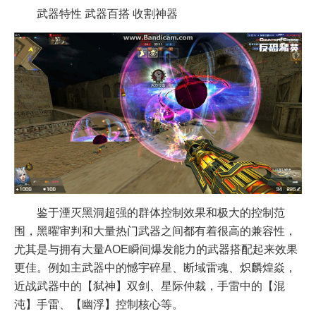
武器特性 武器百搭 收割神器
鉴于湮灭黑洞超强的群体控制效果和极大的控制范
围，黑曜审判和大量热门武器之间都有着很高的兼容性，
尤其是与拥有大量AOE瞬间爆发能力的武器搭配起来效果
更佳。例如主武器中的憾宇碎星、断域雷魂、炽麟煌焱，
近战武器中的【弑神】双剑、星际仲裁，手雷中的【混
沌】手雷、【幽浮】控制核心等。