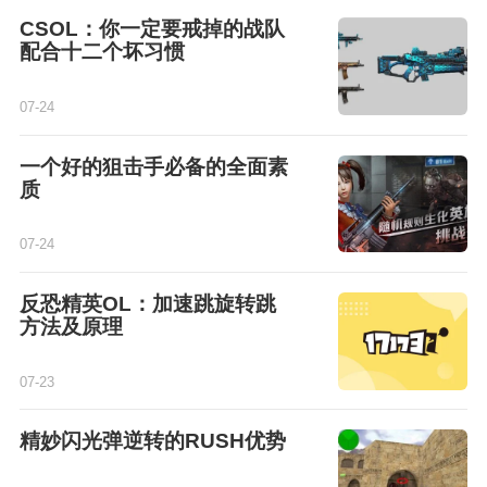
CSOL：你一定要戒掉的战队
配合十二个坏习惯
07-24
一个好的狙击手必备的全面素
质
07-24
反恐精英OL：加速跳旋转跳
方法及原理
07-23
精妙闪光弹逆转的RUSH优势