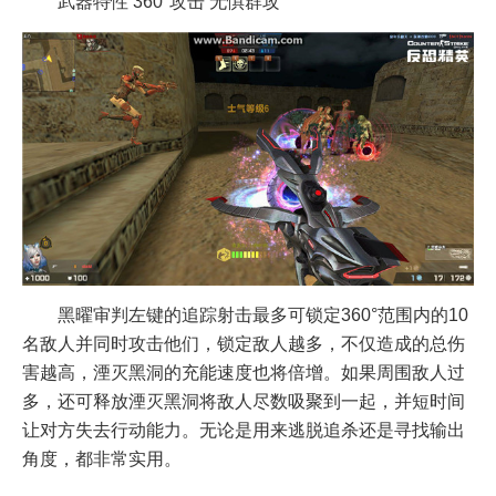
武器特性 360°攻击 无惧群攻
黑曜审判左键的追踪射击最多可锁定360°范围内的10
名敌人并同时攻击他们，锁定敌人越多，不仅造成的总伤
害越高，湮灭黑洞的充能速度也将倍增。如果周围敌人过
多，还可释放湮灭黑洞将敌人尽数吸聚到一起，并短时间
让对方失去行动能力。无论是用来逃脱追杀还是寻找输出
角度，都非常实用。