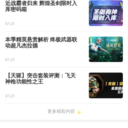
近战霸者归来 辉煌圣剑限时入
库密码箱
07-23
本季精英悬赏解析 终极武器联
动超凡杰拉德
07-23
【天驱】突击套装评测：飞天
神枪功能性之王
07-23
更多精彩内容