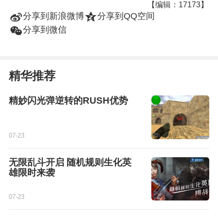
【编辑：17173】
t
z
分享到新浪微博
分享到QQ空间
w
分享到微信
精华推荐
精妙闪光弹逆转的RUSH优势
07-23
无限乱斗开启 随机规则生化英
雄限时来袭
07-23