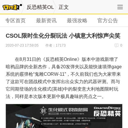
反恐精英OL
正文
专区首页
最新资讯
最强攻略
官方公告
CSOL限时生化分裂玩法 小镇意大利惊声尖笑
作者：17173
2020-07-23 17:59:05
0
在8月31日的《反恐精英Online》版本中游戏新增了
暗鸦品牌的全新杰作，具备20发弹夹以及能快速填弹gage
系统的霰弹枪“鬼雕CORW-11”，不久前我们也为大家带来
了这款可在团战模式中发挥出出众实力的武器评测。而与
它同期登场的生化模式(英雄)中的裂变意大利地图限时玩
法，同样是本次版本更新中极具趣味的亮点之一。