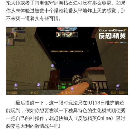
抡大锤或者手持电锯守到海枯石烂可没有那么容易。如果
你从未体验过被数十个爆颅轮番从平地炸上天的感觉，那
不来爽一遭着实有些可惜。
最后提醒一下，这一限时玩法只在9月13日维护前还
能玩到，假如你想要尝试一下独具特色的生化模式顺便秀
一把自己的神操作，就赶快加入《反恐精英Online》限时
裂变意大利的激情战斗吧!